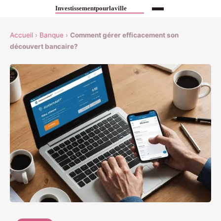
Accueil
›
Banque
›
Comment gérer efficacement son
découvert bancaire?